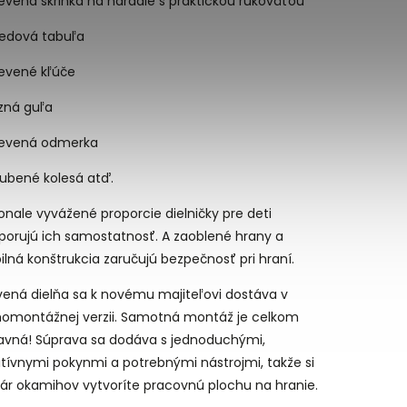
evená skrinka na náradie s praktickou rukoväťou
iedová tabuľa
revené kľúče
zná guľa
revená odmerka
zubené kolesá atď.
nale vyvážené proporcie dielničky pre deti
porujú ich samostatnosť. A zaoblené hrany a
ilná konštrukcia zaručujú bezpečnosť pri hraní.
vená dielňa sa k novému majiteľovi dostáva v
omontážnej verzii. Samotná montáž je celkom
avná! Súprava sa dodáva s jednoduchými,
itívnymi pokynmi a potrebnými nástrojmi, takže si
pár okamihov vytvoríte pracovnú plochu na hranie.