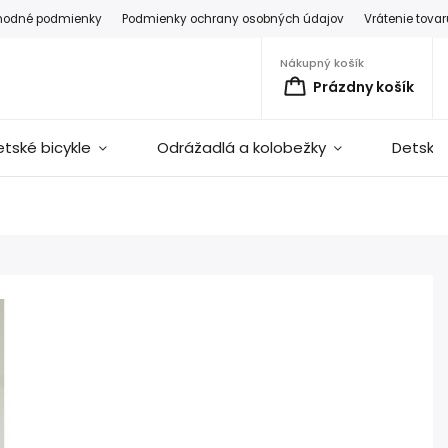
hodné podmienky
Podmienky ochrany osobných údajov
Vrátenie tova
Nákupný košík
Prázdny košík
etské bicykle
Odrážadlá a kolobežky
Detské 