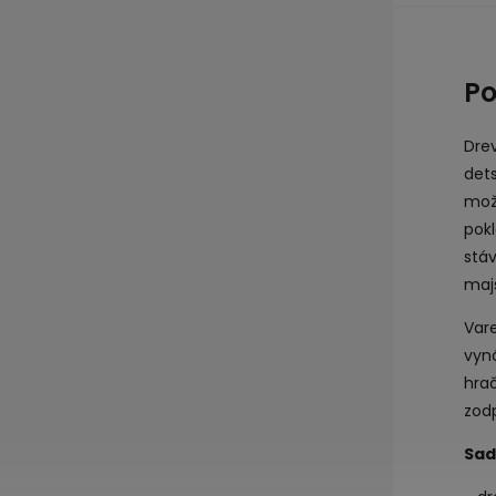
Po
Drev
dets
možn
pokl
stá
maj
Vare
vyná
hrač
zodp
Sad