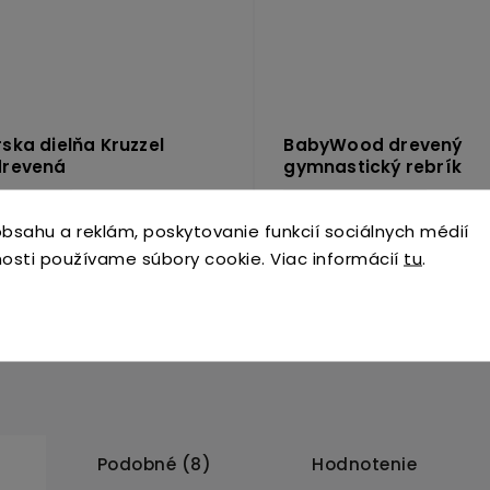
ska dielňa Kruzzel
BabyWood drevený
drevená
gymnastický rebrík
m
(3 ks)
Skladom
(3 ks)
bsahu a reklám, poskytovanie funkcií sociálnych médií
0 €
125 €
osti používame súbory cookie. Viac informácií
tu
.
Do košíka
Do košík
Podobné (8)
Hodnotenie