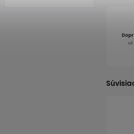
Dopr
už
Súvisia