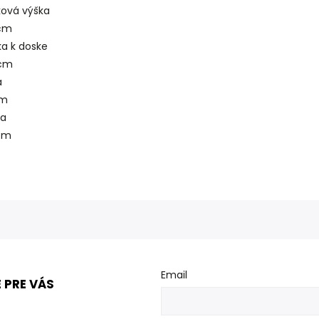
ková výška
cm
ka k doske
cm
a
cm
ka
cm
Email
 PRE VÁS