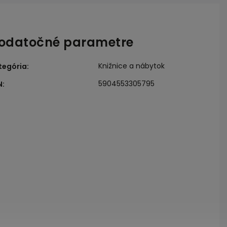
odatočné parametre
Knižnice a nábytok
tegória
:
5904553305795
N
: