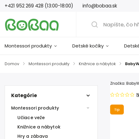
+421 952 269 428 (13:00-18:00)
info@bobaa.sk
Montessori produkty
Detské kočíky
Detsk
Domov
/
Montessori produkty
/
Knižnice a nábytok
/
BabyW
Značka:
Baby
Kategórie
Montessori produkty
Tip
Učiace veže
Knižnice a nábytok
Hry a zábava