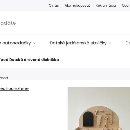
O nás
Ako nakupovať
Reklamácia
Obc
é autosedačky
Detské jedálenské stoličky
D
ood Detská drevená dielnička
Wood
Neohodnotené