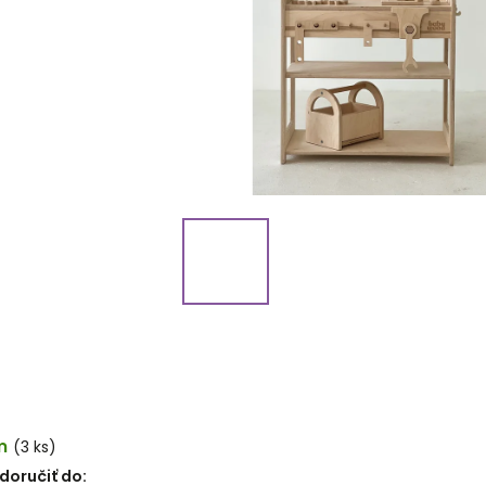
m
(3 ks)
oručiť do: