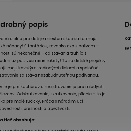
drobný popis
D
Ka
ená dielňa pre deti je miestom, kde sa formujú
ké nápady! S fantáziou, rovnako ako s palivom -
EA
osti sú nekonečné - od stavania truhlíc s
admi až po... vesmírne rakety! Tu sa detské projekty
vajú majstrovskými rodinnými dielami a spoločné
strovanie sa stáva nezabudnuteľnou podívanou.
nie je pre kuchárov a majstrovanie je pre mladých
lezcov. Odskrutkovanie, skrutkovanie, pílenie - to je
ka pre malé ručičky. Práca s náradím učí
ovednosti, presnosti a trpezlivosti.
a tiež obsahuje: