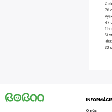
Cel
76 
Výš
47 
šírk
51 
Hĺb
30 
INFORMÁCIE
O nás