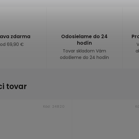
ava zdarma
Odosielame do 24
Pr
hodín
 od 69,90 €
V
Tovar skladom Vám
a
odošleme do 24 hodín
ci tovar
Kód:
24820
K