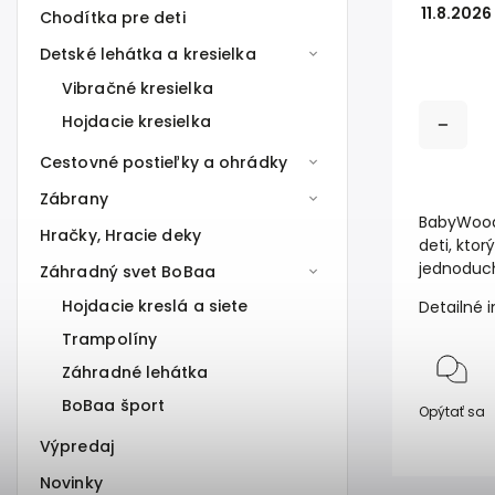
11.8.2026
Chodítka pre deti
Detské lehátka a kresielka
Vibračné kresielka
Hojdacie kresielka
Cestovné postieľky a ohrádky
Zábrany
BabyWood 
Hračky, Hracie deky
deti, kto
jednoduch
Záhradný svet BoBaa
Hojdacie kreslá a siete
Detailné 
Trampolíny
Záhradné lehátka
BoBaa šport
Opýtať sa
Výpredaj
Novinky