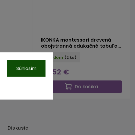
IKONKA montessori drevená
obojstranná edukačná tabuľa
farma s kriedovou tabuľou
Skladom
(2 ks)
Súhlasím
55,52 €
a
Do košíka
Diskusia