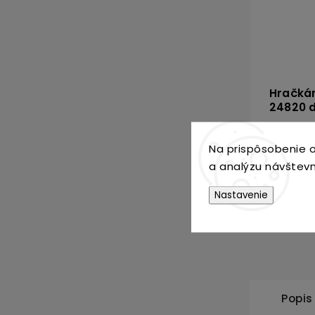
Hračkár
24820 
Sklado
Na prispôsobenie o
36,9
a analýzu návštevn
Nastavenie
Popis