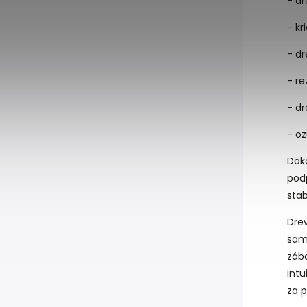
- dr
- kr
- d
- re
- d
- o
Doko
pod
stab
Dre
sam
záb
intu
za 