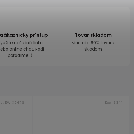
ozákaznícky prístup
Tovar skladom
yužite našu infolinku
viac ako 90% tovaru
lebo online chat. Radi
skladom
poradíme :)
ód:
BW 306761
Kód:
5344