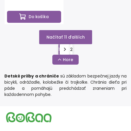
Do košíka
Načítať 11 ďalších
1
2
Hore
Detské prilby a chrániče
sú základom bezpečnej jazdy na
bicykli, odrážadle, kolobežke či trojkolke. Chránia dieťa pri
páde a pomáhajú predchádzať zraneniam pri
každodennom pohybe.