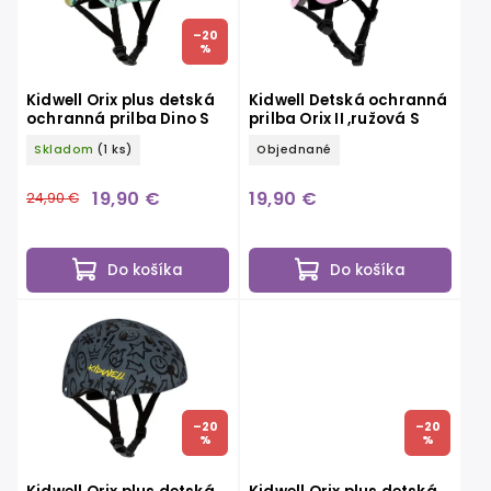
–20
%
Kidwell Orix plus detská
Kidwell Detská ochranná
ochranná prilba Dino S
prilba Orix II ,ružová S
Skladom
(1 ks)
Objednané
19,90 €
19,90 €
24,90 €
Do košíka
Do košíka
–20
–20
%
%