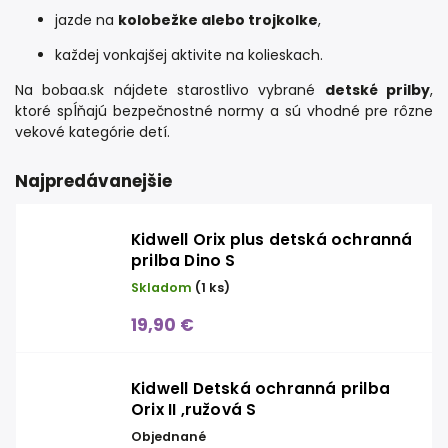
jazde na
kolobežke alebo trojkolke
,
každej vonkajšej aktivite na kolieskach.
Na bobaa.sk nájdete starostlivo vybrané
detské prilby
,
ktoré spĺňajú bezpečnostné normy a sú vhodné pre rôzne
vekové kategórie detí.
Najpredávanejšie
Kidwell Orix plus detská ochranná
prilba Dino S
Skladom
(1 ks)
19,90 €
Kidwell Detská ochranná prilba
Orix II ,ružová S
Objednané