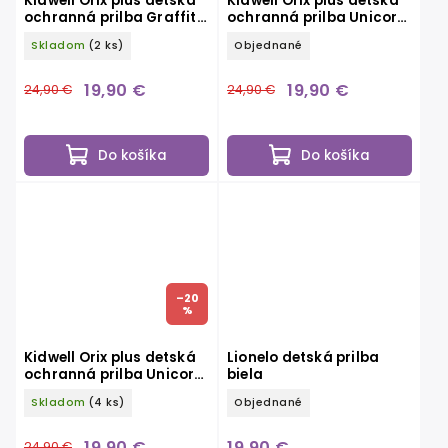
Kidwell Orix plus detská
Kidwell Orix plus detská
ochranná prilba Graffiti
ochranná prilba Unicorn
S
M
Skladom
(2 ks)
Objednané
19,90 €
19,90 €
24,90 €
24,90 €
Do košíka
Do košíka
–20
%
Kidwell Orix plus detská
Lionelo detská prilba
ochranná prilba Unicorn
biela
S
Skladom
(4 ks)
Objednané
19,90 €
19,90 €
24,90 €