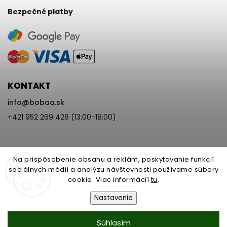
Bezpečné platby
KONTAKT
info
@
bobaa.sk
+421 952 269 428 (13:00-18:00)
Na prispôsobenie obsahu a reklám, poskytovanie funkcií
sociálnych médií a analýzu návštevnosti používame súbory
cookie. Viac informácií
tu
.
Copyright 2026
BoBaa.sk
. Všetky práva vyhradené.
Upraviť nastavenie cookies
Nastavenie
Vytvořil
Shoptet
| Design
Shoptak.cz
Nastavenie | Úprava | Custom =
Súhlasím