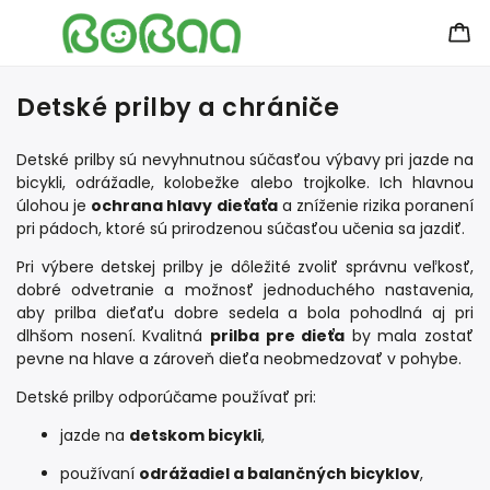
Detské prilby a chrániče
Detské prilby sú nevyhnutnou súčasťou výbavy pri jazde na
bicykli, odrážadle, kolobežke alebo trojkolke. Ich hlavnou
úlohou je
ochrana hlavy dieťaťa
a zníženie rizika poranení
pri pádoch, ktoré sú prirodzenou súčasťou učenia sa jazdiť.
Pri výbere detskej prilby je dôležité zvoliť správnu veľkosť,
dobré odvetranie a možnosť jednoduchého nastavenia,
aby prilba dieťaťu dobre sedela a bola pohodlná aj pri
dlhšom nosení. Kvalitná
prilba pre dieťa
by mala zostať
pevne na hlave a zároveň dieťa neobmedzovať v pohybe.
Detské prilby odporúčame používať pri:
jazde na
detskom bicykli
,
používaní
odrážadiel a balančných bicyklov
,