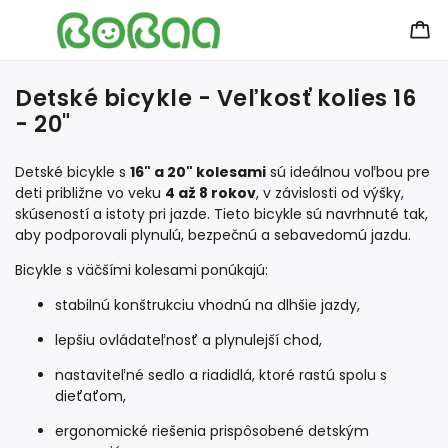
Detské bicykle - Veľkosť kolies 16
- 20"
Detské bicykle s
16" a 20" kolesami
sú ideálnou voľbou pre
deti približne vo veku
4 až 8 rokov
, v závislosti od výšky,
skúseností a istoty pri jazde. Tieto bicykle sú navrhnuté tak,
aby podporovali plynulú, bezpečnú a sebavedomú jazdu.
Bicykle s väčšími kolesami ponúkajú:
stabilnú konštrukciu vhodnú na dlhšie jazdy,
lepšiu ovládateľnosť a plynulejší chod,
nastaviteľné sedlo a riadidlá, ktoré rastú spolu s
dieťaťom,
ergonomické riešenia prispôsobené detským