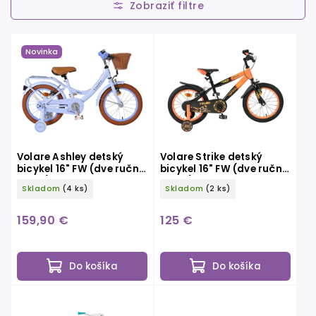
Najdrahšie
Abecedne
Novinka
Volare Ashley detský
Volare Strike detský
bicykel 16" FW (dve ručné
bicykel 16" FW (dve ručné
brzdy), svetlo modrý
brzdy), čierno-oranžový
Skladom
(4 ks)
Skladom
(2 ks)
159,90 €
125 €
Do košíka
Do košíka