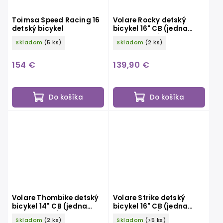
Toimsa Speed Racing 16
Volare Rocky detský
detský bicykel
bicykel 16" CB (jedna
ručná brzda), červený
Skladom
(5 ks)
Skladom
(2 ks)
154 €
139,90 €
Do košíka
Do košíka
Volare Thombike detský
Volare Strike detský
bicykel 14" CB (jedna
bicykel 16" CB (jedna
ručná brzda), modro-
ručná brzda), čierno-
Skladom
(2 ks)
Skladom
(>5 ks)