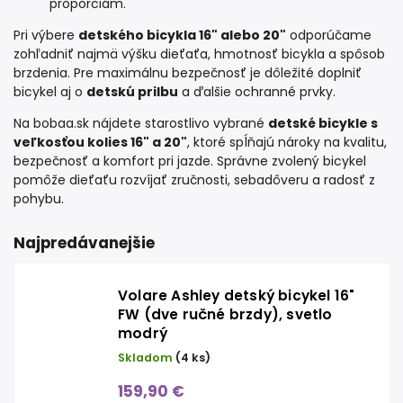
proporciám.
Pri výbere
detského bicykla 16" alebo 20"
odporúčame
zohľadniť najmä výšku dieťaťa, hmotnosť bicykla a spôsob
brzdenia. Pre maximálnu bezpečnosť je dôležité doplniť
bicykel aj o
detskú prilbu
a ďalšie ochranné prvky.
Na bobaa.sk nájdete starostlivo vybrané
detské bicykle s
veľkosťou kolies 16" a 20"
, ktoré spĺňajú nároky na kvalitu,
bezpečnosť a komfort pri jazde. Správne zvolený bicykel
pomôže dieťaťu rozvíjať zručnosti, sebadôveru a radosť z
pohybu.
Najpredávanejšie
Volare Ashley detský bicykel 16"
FW (dve ručné brzdy), svetlo
modrý
Skladom
(4 ks)
159,90 €