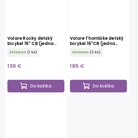
Volare Rocky detský
Volare Thombike detský
bicykel 16" CB (jedna
bicykel 16"CB (jedna
ručná brzda), sivý
ručná brzda), modrožltý
Skladom
(1 ks)
Skladom
(3 ks)
139 €
185 €
Do košíka
Do košíka