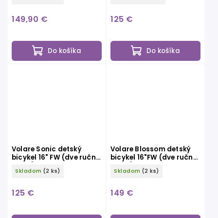
sivý
oranžový
149,90 €
125 €
Do košíka
Do košíka
Volare Sonic detský
Volare Blossom detský
bicykel 16" FW (dve ručné
bicykel 16"FW (dve ručné
brzdy), modrý
brzdy), biely
Skladom
(2 ks)
Skladom
(2 ks)
125 €
149 €