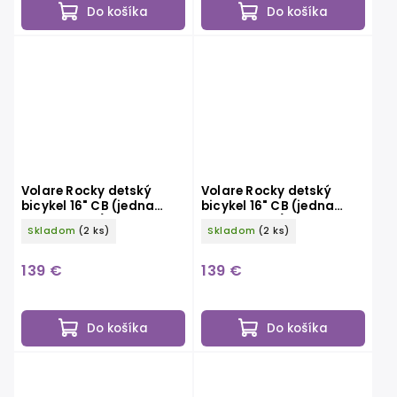
Do košíka
Do košíka
Volare Rocky detský
Volare Rocky detský
bicykel 16" CB (jedna
bicykel 16" CB (jedna
ručná brzda), modrý
ručná brzda), zelený
Skladom
(2 ks)
Skladom
(2 ks)
139 €
139 €
Do košíka
Do košíka