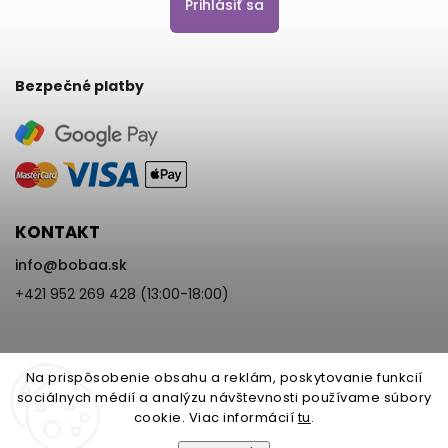
Prihlásiť sa
Bezpečné platby
KONTAKT
info
@
bobaa.sk
+421 952 269 428 (13:00-18:00)
Na prispôsobenie obsahu a reklám, poskytovanie funkcií
sociálnych médií a analýzu návštevnosti používame súbory
cookie. Viac informácií
tu
.
Copyright 2026
BoBaa.sk
. Všetky práva vyhradené.