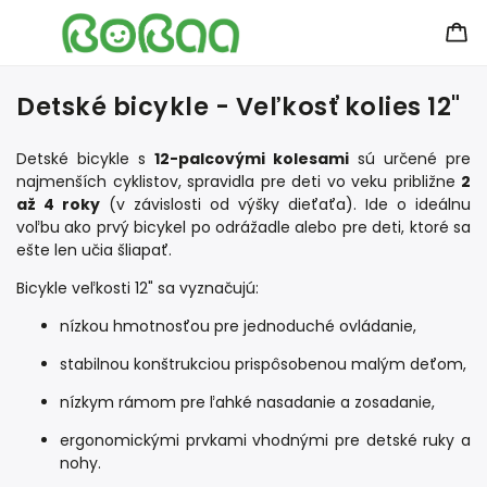
Detské bicykle - Veľkosť kolies 12"
Detské bicykle s
12-palcovými kolesami
sú určené pre
najmenších cyklistov, spravidla pre deti vo veku približne
2
až 4 roky
(v závislosti od výšky dieťaťa). Ide o ideálnu
voľbu ako prvý bicykel po odrážadle alebo pre deti, ktoré sa
ešte len učia šliapať.
Bicykle veľkosti 12" sa vyznačujú:
nízkou hmotnosťou pre jednoduché ovládanie,
stabilnou konštrukciou prispôsobenou malým deťom,
nízkym rámom pre ľahké nasadanie a zosadanie,
ergonomickými prvkami vhodnými pre detské ruky a
nohy.