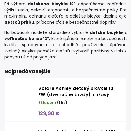
Pri výbere
detského bicykla 12"
odporúčame zohľadniť
výšku sedla, celkovú ergonómiu a bezpečnostné prvky. Pre
maximálnu ochranu dieťaťa je dôležité bicykel doplniť aj o
detskú prilbu
, prípadne ďalšie bezpečnostné doplnky.
Na bobaa.sk nájdete starostlivo vybrané
detské bicykle s
veľkosťou kolies 12"
, ktoré spĺňajú nároky na bezpečnosť,
kvalitu spracovania a pohodlné používanie. Správne
zvolený bicykel pomôže dieťaťu vytvoriť pozitívny vzťah k
pohybu už od prvých jázd.
Najpredávanejšie
Volare Ashley detský bicykel 12"
FW (dve ručné brzdy), ružový
Skladom
(1 ks)
129,90 €