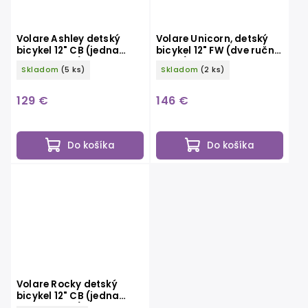
Volare Ashley detský
Volare Unicorn, detský
bicykel 12" CB (jedna
bicykel 12" FW (dve ručné
ručná brzda), ružový
brzdy), biely
Skladom
(5 ks)
Skladom
(2 ks)
129 €
146 €
Do košíka
Do košíka
Volare Rocky detský
bicykel 12" CB (jedna
ručná brzda), modrý