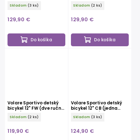
ručná brzda), zelený
brzdy)
Skladom
(3 ks)
Skladom
(2 ks)
129,90 €
129,90 €
Do košíka
Do košíka
Volare Sportivo detský
Volare Sportivo detský
bicykel 12" FW (dve ručné
bicykel 12" CB (jedna
brzdy), modrý
ručná brzda), green
Skladom
(2 ks)
Skladom
(3 ks)
black
119,90 €
124,90 €