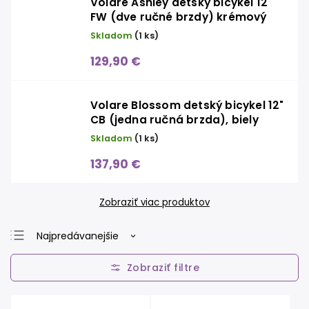
Volare Ashley detský bicykel 12"
FW (dve ručné brzdy) krémový
Skladom
(1 ks)
129,90 €
Volare Blossom detský bicykel 12"
CB (jedna ručná brzda), biely
Skladom
(1 ks)
137,90 €
Zobraziť viac produktov
Najpredávanejšie
Najlacnejšie
Najdrahšie
Abecedne