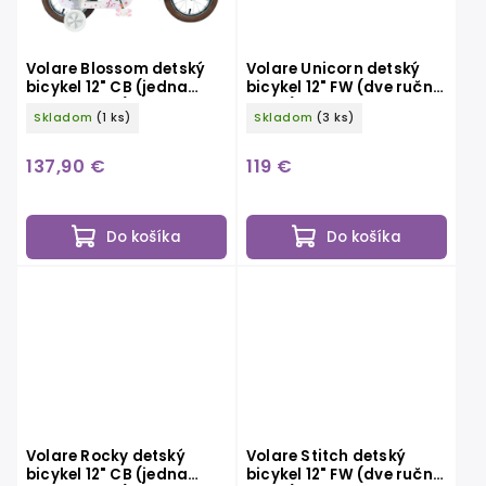
Volare Blossom detský
Volare Unicorn detský
bicykel 12" CB (jedna
bicykel 12" FW (dve ručné
ručná brzda), biely
brzdy), ružový
Skladom
(1 ks)
Skladom
(3 ks)
137,90 €
119 €
Do košíka
Do košíka
Volare Rocky detský
Volare Stitch detský
bicykel 12" CB (jedna
bicykel 12" FW (dve ručné