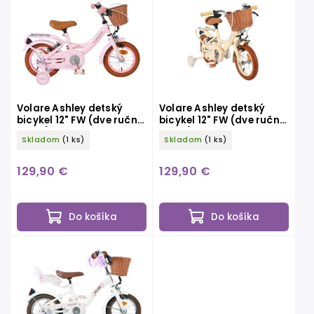
Volare Ashley detský
Volare Ashley detský
bicykel 12" FW (dve ručné
bicykel 12" FW (dve ručné
brzdy), ružový
brzdy) krémový
Skladom
(1 ks)
Skladom
(1 ks)
129,90 €
129,90 €
Do košíka
Do košíka