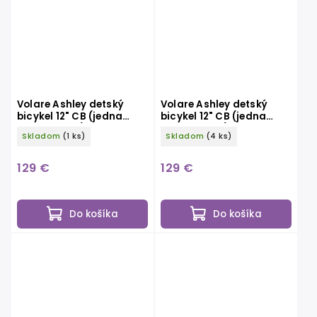
Volare Ashley detský
Volare Ashley detský
bicykel 12" CB (jedna
bicykel 12" CB (jedna
ručná brzda),
ručná brzda), krémový
Skladom
(1 ks)
Skladom
(4 ks)
orgovánový
129 €
129 €
Do košíka
Do košíka