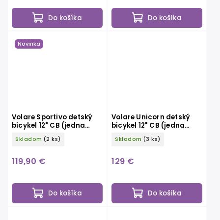
Do košíka
Do košíka
Novinka
Volare Sportivo detský
Volare Unicorn detský
bicykel 12" CB (jedna
bicykel 12" CB (jedna
ručná brzda), modrý
ručná brzda), ružový
Skladom
(2 ks)
Skladom
(3 ks)
119,90 €
129 €
Do košíka
Do košíka